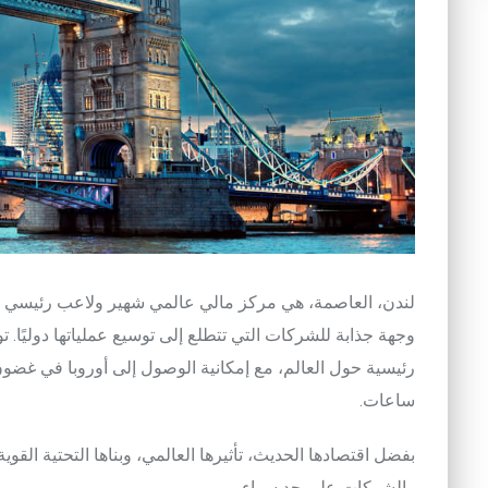
لندن
،
العاصمة
،
هي
مركز
مالي
عالمي
شهير
ولاعب
رئيسي
وجهة
جذابة
للشركات
التي
تتطلع
إلى
توسيع
عملياتها
دوليًا
.
تو
رئيسية
حول
العالم
،
مع
إمكانية
الوصول
إلى
أوروبا
في
غضون
ساعات
.
بفضل
اقتصادها
الحديث
،
تأثيرها
العالمي
،
وبناها
التحتية
القوية
والشركات
على
حد
سواء
.