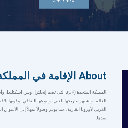
APPLY NOW
About الإقامة في المملكة المتحدة
المملكة
المتحدة
(UK)،
التي
تضم
إنجلترا
،
ويلز
،
اسكتلندا
،
وأي
العالم
،
وتشتهر
بتاريخها
الغني
،
وتنوعها
الثقافي
،
وقوتها
الاق
الغربي
لأوروبا
القارية
،
مما
يوفر
وصولاً
سهلاً
إلى
الأسواق
ال
بعدها
.