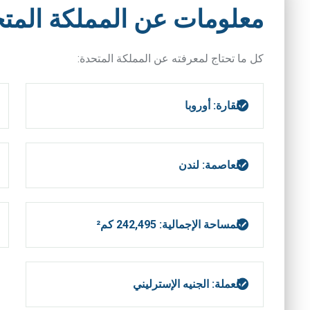
معلومات عن المملكة المت
كل
ما
تحتاج
لمعرفته
عن
المملكة
المتحدة
:
القارة: أوروبا
العاصمة: لندن
المساحة الإجمالية: 242,495 كم²
العملة: الجنيه الإسترليني