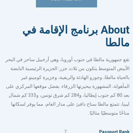
About برنامج الإقامة في
مالطا
تقع جمهورية مالطا في جنوب أوروبا، وهي أرخبيل ساحر في البحر
الأبيض المتوسط يتكون من ثلاث جزر: الجزيرة الرئيسية النابضة
بالحياة مالطا،
وجوزو
الهادئة والريفية، وجزيرة
كومينو
غير
المأهولة، المشهورة ببحيرتها الزرقاء. بفضل موقعها المركزي على
بعد 80 كم جنوب إيطاليا، و284 كم شرق تونس، و333 كم شمال
ليبيا، تتمتع مالطا بمناخ دافئ على مدار العام، مما يوفر لسكانها
مناخًا متوسطيًا مثاليًا.
7
Passport Rank